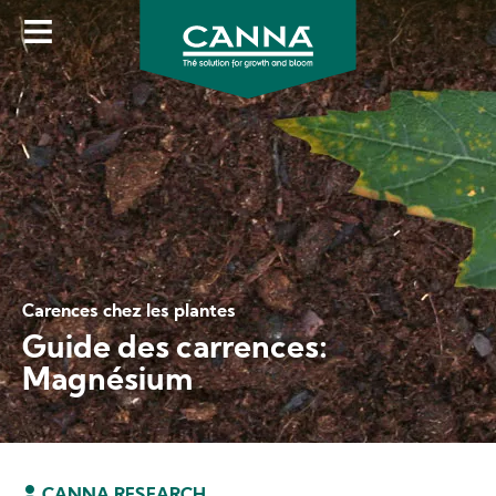
Skip
to
main
content
Carences chez les plantes
Guide des carrences:
Magnésium