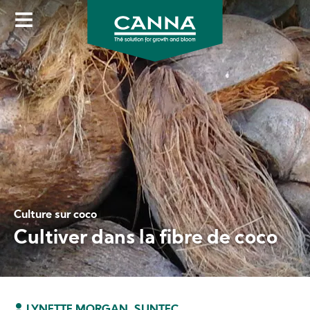
Skip
to
main
content
Culture sur coco
Cultiver dans la fibre de coco