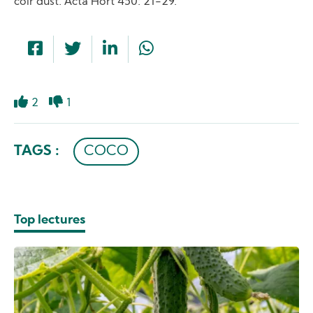
coir dust. Acta Hort 450: 21-29.
2
1
Like
Dislike
TAGS :
COCO
Top lectures